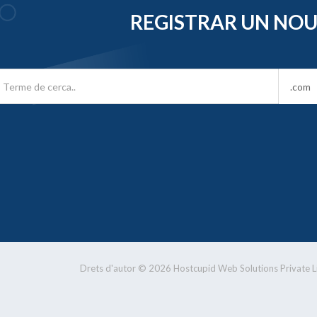
REGISTRAR UN NOU
Drets d'autor © 2026 Hostcupid Web Solutions Private Lim